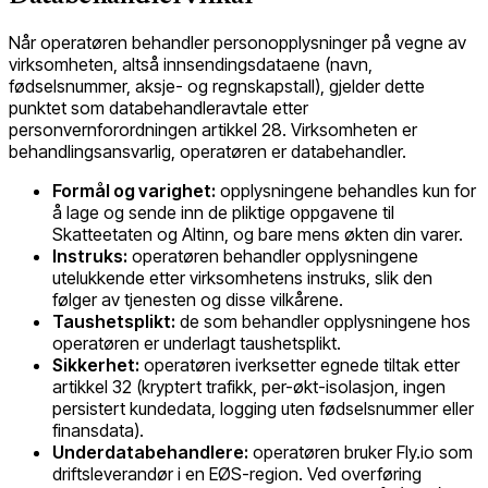
Når operatøren behandler personopplysninger på vegne av
virksomheten, altså innsendingsdataene (navn,
fødselsnummer, aksje- og regnskapstall), gjelder dette
punktet som databehandleravtale etter
personvernforordningen artikkel 28. Virksomheten er
behandlingsansvarlig, operatøren er databehandler.
Formål og varighet:
opplysningene behandles kun for
å lage og sende inn de pliktige oppgavene til
Skatteetaten og Altinn, og bare mens økten din varer.
Instruks:
operatøren behandler opplysningene
utelukkende etter virksomhetens instruks, slik den
følger av tjenesten og disse vilkårene.
Taushetsplikt:
de som behandler opplysningene hos
operatøren er underlagt taushetsplikt.
Sikkerhet:
operatøren iverksetter egnede tiltak etter
artikkel 32 (kryptert trafikk, per-økt-isolasjon, ingen
persistert kundedata, logging uten fødselsnummer eller
finansdata).
Underdatabehandlere:
operatøren bruker Fly.io som
driftsleverandør i en EØS-region. Ved overføring