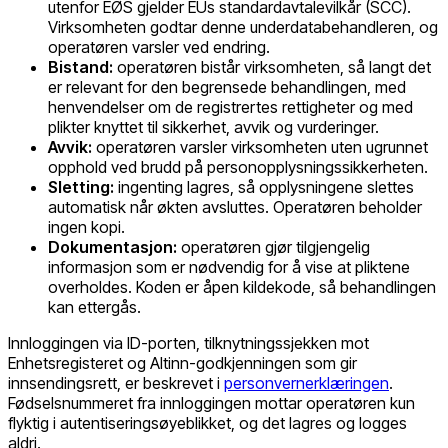
utenfor EØS gjelder EUs standardavtalevilkår (SCC).
Virksomheten godtar denne underdatabehandleren, og
operatøren varsler ved endring.
Bistand:
operatøren bistår virksomheten, så langt det
er relevant for den begrensede behandlingen, med
henvendelser om de registrertes rettigheter og med
plikter knyttet til sikkerhet, avvik og vurderinger.
Avvik:
operatøren varsler virksomheten uten ugrunnet
opphold ved brudd på personopplysningssikkerheten.
Sletting:
ingenting lagres, så opplysningene slettes
automatisk når økten avsluttes. Operatøren beholder
ingen kopi.
Dokumentasjon:
operatøren gjør tilgjengelig
informasjon som er nødvendig for å vise at pliktene
overholdes. Koden er åpen kildekode, så behandlingen
kan ettergås.
Innloggingen via ID-porten, tilknytningssjekken mot
Enhetsregisteret og Altinn-godkjenningen som gir
innsendingsrett, er beskrevet i
personvernerklæringen
.
Fødselsnummeret fra innloggingen mottar operatøren kun
flyktig i autentiseringsøyeblikket, og det lagres og logges
aldri.